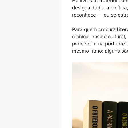
Há livros de futebol que
desigualdade, a política
reconhece — ou se estr
Para quem procura
lite
crônica, ensaio cultural,
pode ser uma porta de en
mesmo ritmo: alguns são 