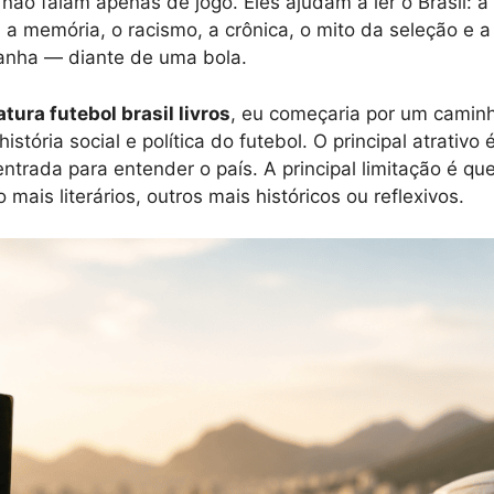
 não falam apenas de jogo. Eles ajudam a ler o Brasil: a a
, a memória, o racismo, a crônica, o mito da seleção e 
anha — diante de uma bola.
ratura futebol brasil livros
, eu começaria por um caminh
 história social e política do futebol. O principal atrativ
trada para entender o país. A principal limitação é qu
mais literários, outros mais históricos ou reflexivos.