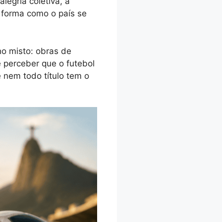
legria coletiva, a
a forma como o país se
o misto: obras de
o é perceber que o futebol
e nem todo título tem o