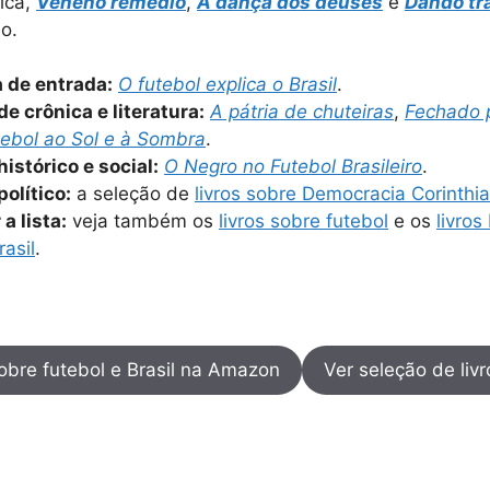
tica,
Veneno remédio
,
A dança dos deuses
e
Dando tra
o.
 de entrada:
O futebol explica o Brasil
.
de crônica e literatura:
A pátria de chuteiras
,
Fechado 
tebol ao Sol e à Sombra
.
istórico e social:
O Negro no Futebol Brasileiro
.
político:
a seleção de
livros sobre Democracia Corinthi
a lista:
veja também os
livros sobre futebol
e os
livros
asil
.
sobre futebol e Brasil na Amazon
Ver seleção de livr