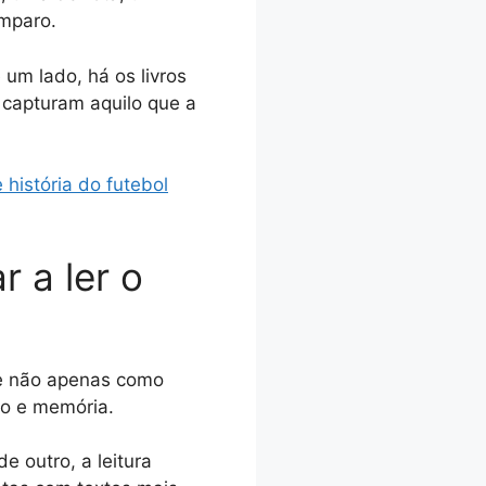
amparo.
 um lado, há os livros
ue capturam aquilo que a
e história do futebol
 a ler o
, e não apenas como
io e memória.
e outro, a leitura