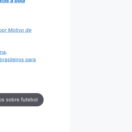
tos à bola
por Motivo de
ana
.
 brasileiros para
os sobre futebol