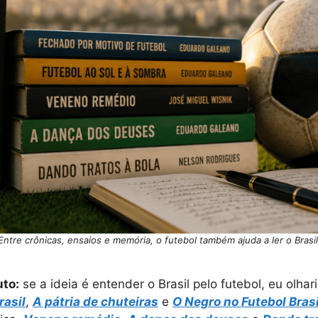
Entre crônicas, ensaios e memória, o futebol também ajuda a ler o Brasil
uto:
se a ideia é entender o Brasil pelo futebol, eu olhar
rasil
,
A pátria de chuteiras
e
O Negro no Futebol Brasi