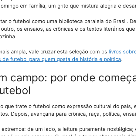
omingo em família, um grito que mistura alegria e des
atar o futebol como uma biblioteca paralela do Brasil. De
e outro, os ensaios, as crônicas e os textos literários q
sozinha.
mais ampla, vale cruzar esta seleção com os
livros sobr
os de futebol para quem gosta de história e política
.
em campo: por onde começar
futebol
ro que trate o futebol como expressão cultural do país
s. Depois, avançaria para crônica, raça, política, ensa
 extremos: de um lado, a leitura puramente nostálgica; d