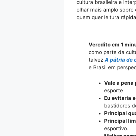
cultura brasileira e int
olhar mais amplo sobre o
quem quer leitura rápida
Veredito em 1 min
como parte da cultu
talvez
A pátria de 
e Brasil em persp
Vale a pena 
esporte.
Eu evitaria s
bastidores d
Principal qu
Principal li
esportivo.
Melhor comp