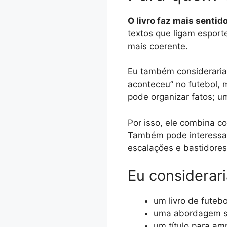
O livro faz mais sentid
textos que ligam esporte
mais coerente.
Eu também considerari
aconteceu” no futebol, m
pode organizar fatos; uma
Por isso, ele combina com
Também pode interessar a
escalações e bastidores
Eu considerar
um livro de futebo
uma abordagem sob
um título para amp