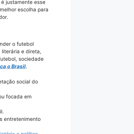
vo é justamente esse
a melhor escolha para
dor.
nder o futebol
iterária e direta,
futebol, sociedade
ca o Brasil
.
etação social do
a ou focada em
l.
s entretenimento
stória e política
.