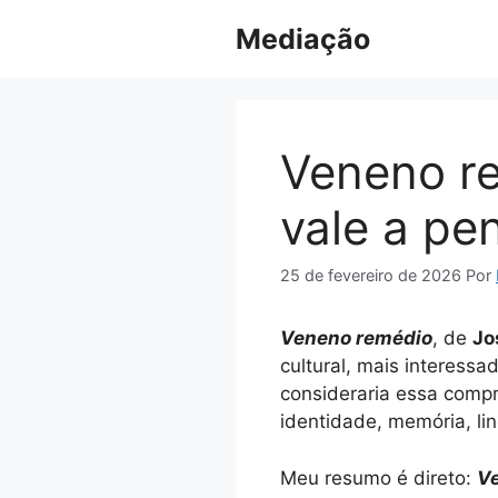
Pular
Mediação
para
o
conteúdo
Veneno re
vale a pe
25 de fevereiro de 2026
Por
Veneno remédio
, de
Jo
cultural, mais interess
consideraria essa compr
identidade, memória, l
Meu resumo é direto:
V