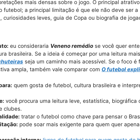
erpretações mais densas sobre o jogo. O principal atrati
 futebol; a principal limitação é que ele não deve ser 
, curiosidades leves, guia de Copa ou biografia de joga
uto:
eu consideraria
Veneno remédio
se você quer ente
ra brasileira. Se a ideia é começar por uma leitura mais l
chuteiras
seja um caminho mais acessível. Se o foco é 
ectiva ampla, também vale comparar com
O futebol expli
para:
quem gosta de futebol, cultura brasileira e interpr
e:
você procura uma leitura leve, estatística, biográfic
e clubes.
alidade:
tratar o futebol como chave para pensar o Brasi
mitação:
pode soar mais exigente para quem quer apena
aração interna:
livros de futebol para quem gosta de hi