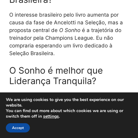
O interesse brasileiro pelo livro aumenta por
causa da fase de Ancelotti na Seleção, mas a
proposta central de
O Sonho
é a trajetória do
treinador pela Champions League. Eu não
compraria esperando um livro dedicado à
Seleção Brasileira.
O Sonho é melhor que
Liderança Tranquila?
Não é necessariamente melhor; é diferente.
O
We are using cookies to give you the best experience on our
Sonho
parece mais indicado para quem quer
website.
You can find out more about which cookies we are using or
carreira, Champions e memória esportiva.
switch them off in
settings
.
Liderança Tranquila
tende a fazer mais sentido
para quem busca o estilo de liderança de
Accept
Ancelotti.