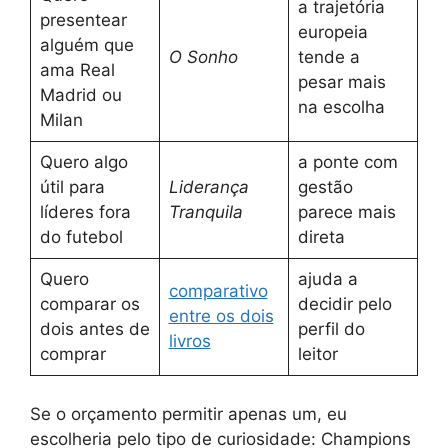
a trajetória
presentear
europeia
alguém que
O Sonho
tende a
ama Real
pesar mais
Madrid ou
na escolha
Milan
Quero algo
a ponte com
útil para
Liderança
gestão
líderes fora
Tranquila
parece mais
do futebol
direta
Quero
ajuda a
comparativo
comparar os
decidir pelo
entre os dois
dois antes de
perfil do
livros
comprar
leitor
Se o orçamento permitir apenas um, eu
escolheria pelo tipo de curiosidade: Champions