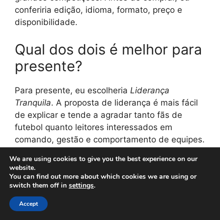
conferiria edição, idioma, formato, preço e
disponibilidade.
Qual dos dois é melhor para
presente?
Para presente, eu escolheria
Liderança
Tranquila
. A proposta de liderança é mais fácil
de explicar e tende a agradar tanto fãs de
futebol quanto leitores interessados em
comando, gestão e comportamento de equipes.
We are using cookies to give you the best experience on our
Preciso ler os dois livros do
website.
You can find out more about which cookies we are using or
Ancelotti?
switch them off in
settings
.
Accept
Não necessariamente. Para uma compra única,
Liderança Tranquila
parece mais seguro.
O