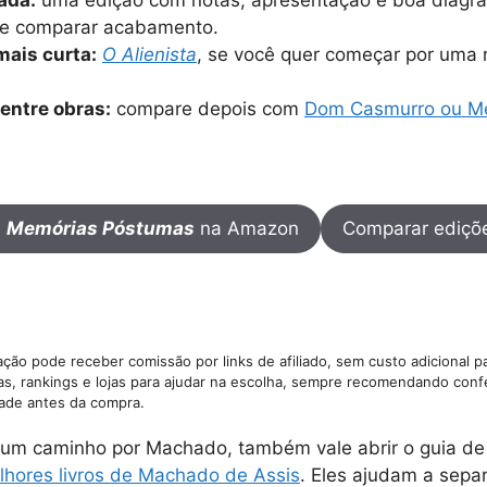
le comparar acabamento.
mais curta:
O Alienista
, se você quer começar por uma 
 entre obras:
compare depois com
Dom Casmurro ou M
e
Memórias Póstumas
na Amazon
Comparar ediçõ
ção pode receber comissão por links de afiliado, sem custo adicional p
as, rankings e lojas para ajudar na escolha, sempre recomendando confe
dade antes da compra.
um caminho por Machado, também vale abrir o guia d
lhores livros de Machado de Assis
. Eles ajudam a sepa