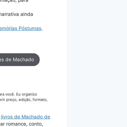
narrativa ainda
emórias Póstumas
.
es de Machado
ara você. Eu organizo
rir preço, edição, formato,
e
livros de Machado de
rar romance, conto,