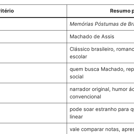
itério
Resumo p
Memórias Póstumas de Br
Machado de Assis
Clássico brasileiro, romance
escolar
quem busca Machado, repert
social
narrador original, humor á
convencional
pode soar estranho para q
linear
vale comparar notas, apr