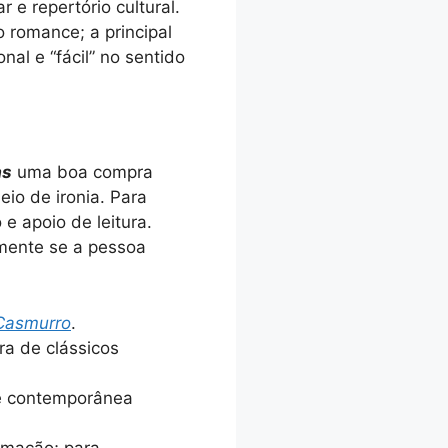
 e repertório cultural.
o romance; a principal
nal e “fácil” no sentido
as
uma boa compra
io de ironia. Para
e apoio de leitura.
lmente se a pessoa
Casmurro
.
ura de clássicos
te contemporânea
amação; para