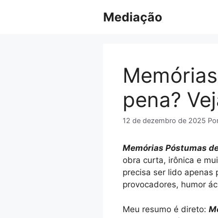
Pular
Mediação
para
o
conteúdo
Memórias
pena? Vej
12 de dezembro de 2025
Po
Memórias Póstumas de
obra curta, irônica e mui
precisa ser lido apenas
provocadores, humor ácid
Meu resumo é direto:
M