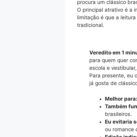
procura um clássico bras
O principal atrativo é a
limitação é que a leitur
tradicional.
Veredito em 1 min
para quem quer com
escola e vestibular
Para presente, eu 
já gosta de clássico
Melhor para
Também func
brasileiros.
Eu evitaria s
ou romance d
Edição indic