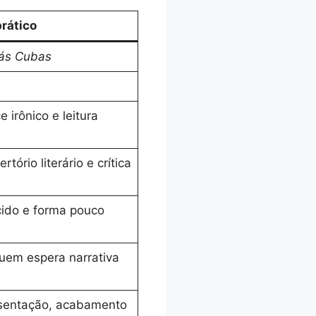
rático
ás Cubas
 irônico e leitura
ório literário e crítica
cido e forma pouco
uem espera narrativa
esentação, acabamento