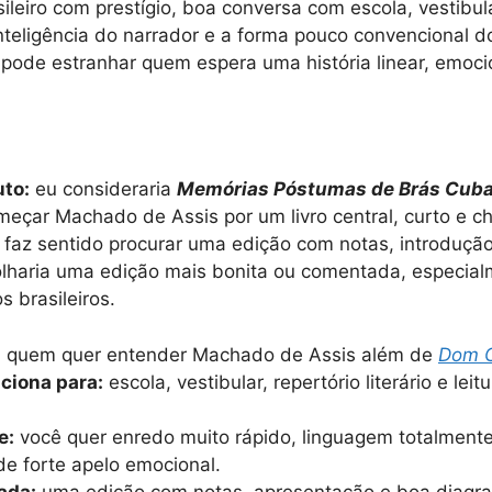
ileiro com prestígio, boa conversa com escola, vestibular
 inteligência do narrador e a forma pouco convencional d
a pode estranhar quem espera uma história linear, emocio
uto:
eu consideraria
Memórias Póstumas de Brás Cub
eçar Machado de Assis por um livro central, curto e che
, faz sentido procurar uma edição com notas, introdução 
olharia uma edição mais bonita ou comentada, especia
s brasileiros.
:
quem quer entender Machado de Assis além de
Dom 
iona para:
escola, vestibular, repertório literário e leit
e:
você quer enredo muito rápido, linguagem totalmen
e forte apelo emocional.
ada:
uma edição com notas, apresentação e boa diagr