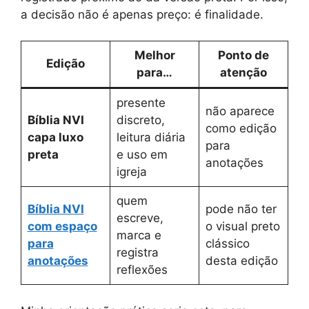
a decisão não é apenas preço: é finalidade.
Melhor
Ponto de
Edição
para…
atenção
presente
não aparece
Bíblia NVI
discreto,
como edição
capa luxo
leitura diária
para
preta
e uso em
anotações
igreja
quem
Bíblia NVI
pode não ter
escreve,
com espaço
o visual preto
marca e
para
clássico
registra
anotações
desta edição
reflexões