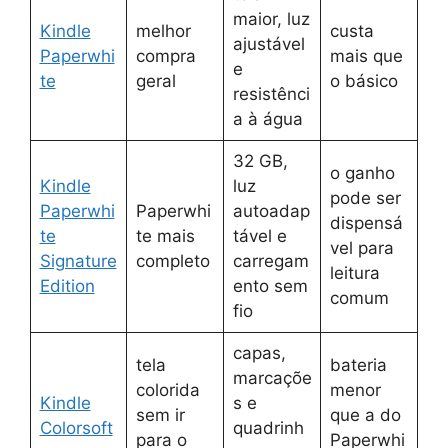
maior, luz
Kindle
melhor
custa
ajustável
Paperwhi
compra
mais que
e
te
geral
o básico
resistênci
a à água
32 GB,
o ganho
Kindle
luz
pode ser
Paperwhi
Paperwhi
autoadap
dispensá
te
te mais
tável e
vel para
Signature
completo
carregam
leitura
Edition
ento sem
comum
fio
capas,
tela
bateria
marcaçõe
colorida
menor
Kindle
s e
sem ir
que a do
Colorsoft
quadrinh
para o
Paperwhi