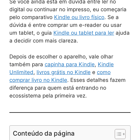
Se você ainda está em dúvida entre ler no
digital ou continuar no impresso, eu começaria
pelo comparativo
Kindle ou livro físico
. Se a
dúvida é entre comprar um e-reader ou usar
um tablet, o guia
Kindle ou tablet para ler
ajuda
a decidir com mais clareza.
Depois de escolher o aparelho, vale olhar
também para
capinha para Kindle
,
Kindle
Unlimited
,
livros grátis no Kindle
e
como
comprar livro no Kindle
. Esses detalhes fazem
diferença para quem está entrando no
ecossistema pela primeira vez.
Conteúdo da página