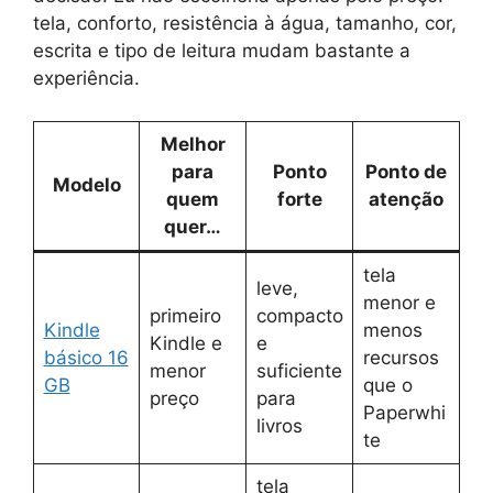
tela, conforto, resistência à água, tamanho, cor,
escrita e tipo de leitura mudam bastante a
experiência.
Melhor
para
Ponto
Ponto de
Modelo
quem
forte
atenção
quer…
tela
leve,
menor e
primeiro
compacto
Kindle
menos
Kindle e
e
básico 16
recursos
menor
suficiente
GB
que o
preço
para
Paperwhi
livros
te
tela