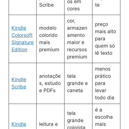
os em
Scribe
te
cores
cor,
preço
Kindle
modelo
armazen
mais alto
Colorsoft
colorido
amento
para
Signature
mais
maior e
quem só
Edition
premium
recursos
lê texto
premium
menos
anotaçõe
tela
prático
Kindle
s, estudo
grande e
para
Scribe
e PDFs
caneta
levar
todo dia
é a
tela
escolha
grande
Kindle
leitura e
mais
colorida