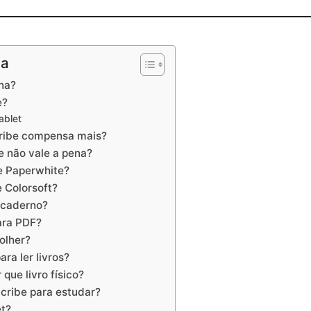
na
ena?
e?
ablet
cribe compensa mais?
e não vale a pena?
le Paperwhite?
e Colorsoft?
i caderno?
ara PDF?
olher?
ra ler livros?
que livro físico?
cribe para estudar?
et?