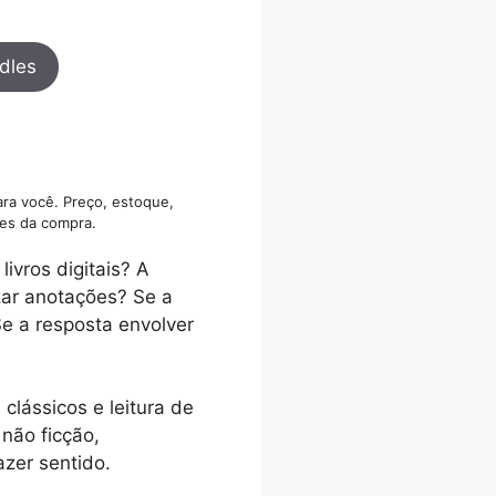
dles
ara você. Preço, estoque,
es da compra.
ivros digitais? A
zar anotações? Se a
Se a resposta envolver
clássicos e leitura de
 não ficção,
zer sentido.