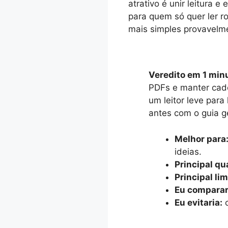
atrativo é unir leitura e
para quem só quer ler r
mais simples provavelme
Veredito em 1 min
PDFs e manter cade
um leitor leve para
antes com o guia g
Melhor para
ideias.
Principal qu
Principal li
Eu comparar
Eu evitaria:
c