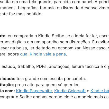
 escrita em uma tela grande, parecida com papel. A princi
omances, biografias, fantasia ou livros de desenvolvim
nte faz mais sentido.
uto:
eu compraria o Kindle Scribe se a ideia for ler, escr
rnos digitais em um aparelho sem distrações. Eu evitar
 levar na bolsa, ler deitado ou economizar. Nesse caso,
eral sobre
qual Kindle vale a pena
.
:
estudo, trabalho, PDFs, anotações, leitura técnica e o
alidade:
tela grande com escrita por caneta.
mitação:
preço alto para quem só quer ler.
ia com:
Kindle Paperwhite
,
Kindle Colorsoft
e
Kindle b
omprar o Scribe apenas porque ele é o modelo mais car