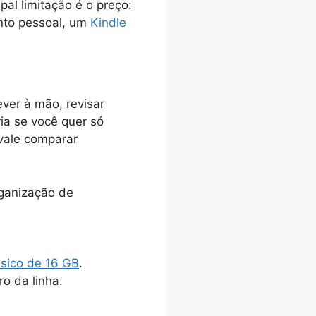
pal limitação é o preço:
ento pessoal, um
Kindle
ever à mão, revisar
ia se você quer só
 vale comparar
rganização de
ásico de 16 GB
.
o da linha.