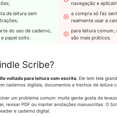
ões;
navegação e aplicati
a de leitura sem 
a compra só faz sent
strações;
realmente usar a can
arte do uso de caderno, 
para leitura comum,
 e papel solto.
são mais práticos.
indle Scribe?
dle voltado para leitura com escrita.
Ele tem tela grand
em cadernos digitais, documentos e trechos de leitura c
esolver um problema comum: muita gente gosta da levez
scar, revisar PDF ou manter anotações manuscritas. O Sc
reader e caderno digital.