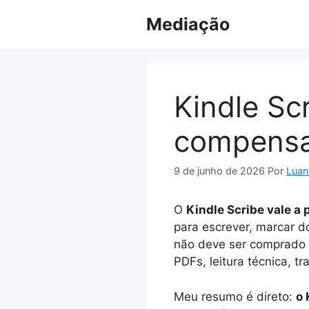
Pular
Mediação
para
o
conteúdo
Kindle Sc
compensa
9 de junho de 2026
Por
Luan
O
Kindle Scribe vale a
para escrever, marcar d
não deve ser comprado c
PDFs, leitura técnica, 
Meu resumo é direto:
o 