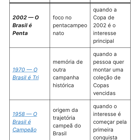
quando a
2002 — O
foco no
Copa de
Brasil é
pentacampeo
2002 é o
Penta
nato
interesse
principal
quando a
memória de
pessoa quer
1970 — O
outra
montar uma
Brasil é Tri
campanha
coleção de
histórica
Copas
vencidas
quando o
origem da
1958 — O
interesse é
trajetória
Brasil é
começar pela
campeã do
Campeão
primeira
Brasil
conquista