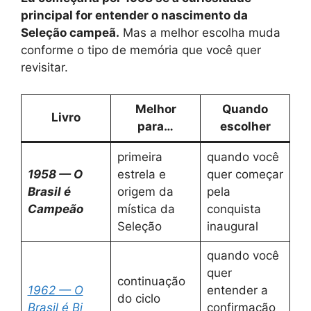
principal for entender o nascimento da
Seleção campeã.
Mas a melhor escolha muda
conforme o tipo de memória que você quer
revisitar.
Melhor
Quando
Livro
para…
escolher
primeira
quando você
1958 — O
estrela e
quer começar
Brasil é
origem da
pela
Campeão
mística da
conquista
Seleção
inaugural
quando você
quer
continuação
1962 — O
entender a
do ciclo
Brasil é Bi
confirmação