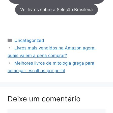
Ver livros sobre a Seleção Brasileira
Categorias
Uncategorized
Livros mais vendidos na Amazon agora:
quais valem a pena comprar?
Melhores livros de mitologia grega para
começar: escolhas por perfil
Deixe um comentário
Comentário