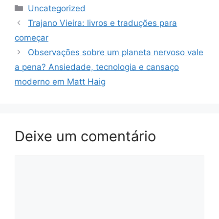
Categorias
Uncategorized
Trajano Vieira: livros e traduções para
começar
Observações sobre um planeta nervoso vale
a pena? Ansiedade, tecnologia e cansaço
moderno em Matt Haig
Deixe um comentário
Comentário