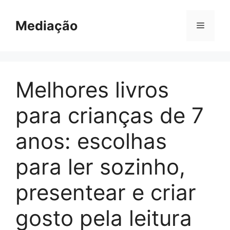
Pular
para
Mediação
Menu
o
conteúdo
Melhores livros
para crianças de 7
anos: escolhas
para ler sozinho,
presentear e criar
gosto pela leitura