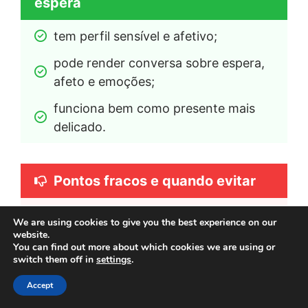
espera
tem perfil sensível e afetivo;
pode render conversa sobre espera, 
afeto e emoções;
funciona bem como presente mais 
delicado.
Pontos fracos e quando evitar
pode parecer contemplativo demais 
We are using cookies to give you the best experience on our
para crianças que buscam ação;
website.
You can find out more about which cookies we are using or
não é a opção mais direta para quem 
switch them off in
settings
.
quer humor imediato;
Accept
tende a funcionar melhor com adulto 