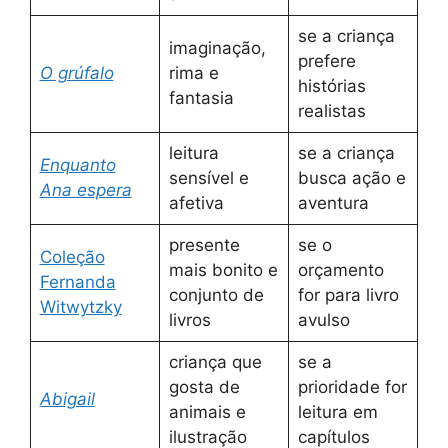
se a criança
imaginação,
prefere
O grúfalo
rima e
histórias
fantasia
realistas
leitura
se a criança
Enquanto
sensível e
busca ação e
Ana espera
afetiva
aventura
presente
se o
Coleção
mais bonito e
orçamento
Fernanda
conjunto de
for para livro
Witwytzky
livros
avulso
criança que
se a
gosta de
prioridade for
Abigail
animais e
leitura em
ilustração
capítulos