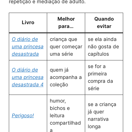
repetição e mediação de adulto.
Melhor
Quando
Livro
para…
evitar
O diário de
criança que
se ela ainda
uma princesa
quer começar
não gosta de
desastrada
uma série
capítulos
se for a
O diário de
quem já
primeira
uma princesa
acompanha a
compra da
desastrada 4
coleção
série
humor,
se a criança
bichos e
já quer
Perigoso!
leitura
narrativa
compartilhad
longa
a