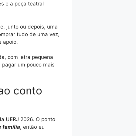
s e a peça teatral
e, junto ou depois, uma
comprar tudo de uma vez,
e apoio.
da, com letra pequena
s, pagar um pouco mais
 ao conto
o da UERJ 2026. O ponto
 família
, então eu