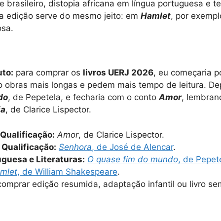
 brasileiro, distopia africana em língua portuguesa e tea
da edição serve do mesmo jeito: em
Hamlet
, por exempl
osa.
uto:
para comprar os
livros UERJ 2026
, eu começaria p
o obras mais longas e pedem mais tempo de leitura. De
do
, de Pepetela, e fecharia com o conto
Amor
, lembran
ia
, de Clarice Lispector.
Qualificação:
Amor
, de Clarice Lispector.
 Qualificação:
Senhora
, de José de Alencar
.
guesa e Literaturas:
O quase fim do mundo
, de Pepet
mlet
, de William Shakespeare
.
omprar edição resumida, adaptação infantil ou livro sem