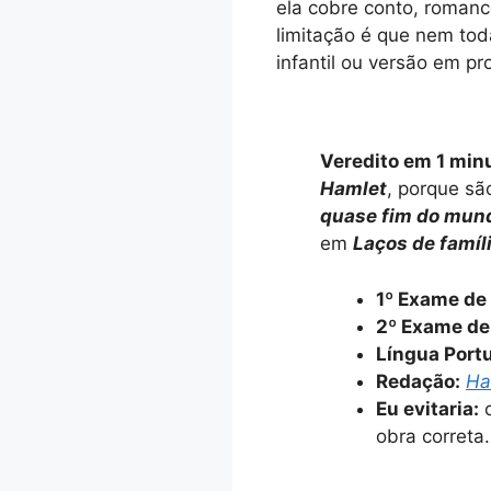
ela cobre conto, romance
limitação é que nem to
infantil ou versão em pr
Veredito em 1 min
Hamlet
, porque sã
quase fim do mun
em
Laços de famíl
1º Exame de 
2º Exame de
Língua Portu
Redação:
Ha
Eu evitaria:
c
obra correta.