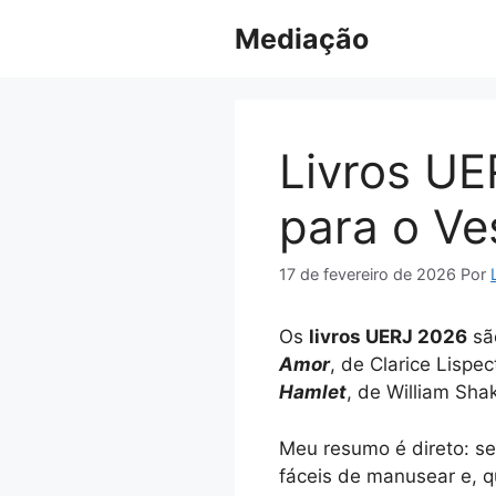
Pular
Mediação
para
o
conteúdo
Livros UE
para o Ve
17 de fevereiro de 2026
Por
Os
livros UERJ 2026
são
Amor
, de Clarice Lispec
Hamlet
, de William Sha
Meu resumo é direto: se 
fáceis de manusear e, qu