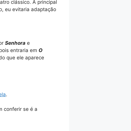
tro clássico. A principal
o, eu evitaria adaptação
or
Senhora
e
pois entraria em
O
do que ele aparece
ela
.
 conferir se é a