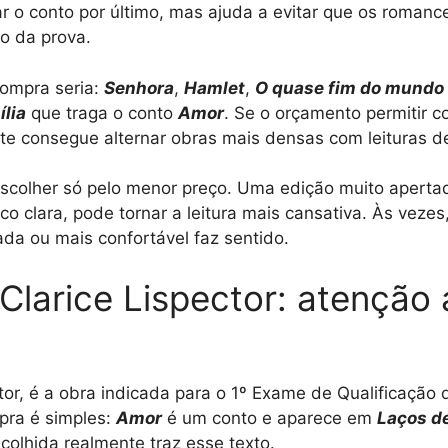
ar o conto por último, mas ajuda a evitar que os romance
o da prova.
ompra seria:
Senhora
,
Hamlet
,
O quase fim do mundo
ília
que traga o conto
Amor
. Se o orçamento permitir 
te consegue alternar obras mais densas com leituras d
 escolher só pelo menor preço. Uma edição muito aperta
o clara, pode tornar a leitura mais cansativa. Às veze
a ou mais confortável faz sentido.
 Clarice Lispector: atenção
ctor, é a obra indicada para o 1º Exame de Qualificaçã
pra é simples:
Amor
é um conto e aparece em
Laços de
scolhida realmente traz esse texto.