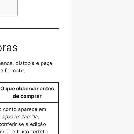
bras
mance, distopia e peça
 e formato.
O que observar antes
de comprar
o conto aparece em
Laços de família
;
conferir se a edição
inclui o texto correto