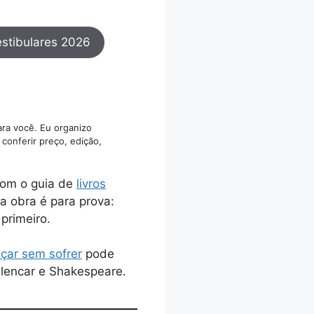
estibulares 2026
ara você. Eu organizo
conferir preço, edição,
com o guia de
livros
a obra é para prova:
 primeiro.
çar sem sofrer
pode
Alencar e Shakespeare.