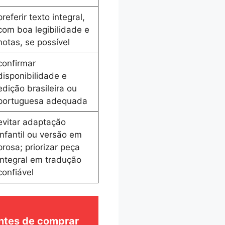
preferir texto integral,
com boa legibilidade e
notas, se possível
confirmar
disponibilidade e
edição brasileira ou
portuguesa adequada
evitar adaptação
infantil ou versão em
prosa; priorizar peça
integral em tradução
confiável
ntes de comprar