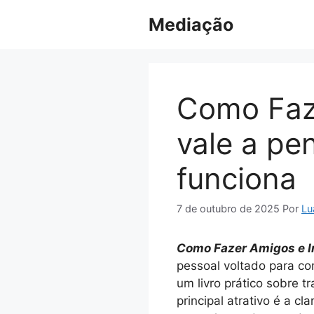
Pular
Mediação
para
o
conteúdo
Como Faze
vale a pe
funciona
7 de outubro de 2025
Por
Lu
Como Fazer Amigos e I
pessoal voltado para co
um livro prático sobre t
principal atrativo é a c