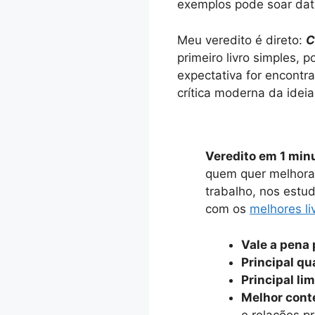
exemplos pode soar da
Meu veredito é direto:
C
primeiro livro simples, p
expectativa for encontr
crítica moderna da ideia
Veredito em 1 min
quem quer melhorar
trabalho, nos estu
com os
melhores l
Vale a pena 
Principal qu
Principal li
Melhor cont
e relações pr