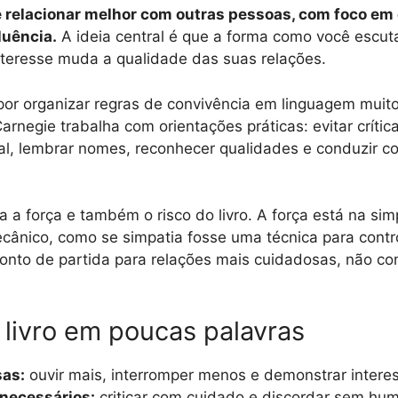
se relacionar melhor com outras pessoas, com foco e
luência.
A ideia central é que a forma como você escuta, 
nteresse muda a qualidade das suas relações.
por organizar regras de convivência em linguagem muito
 Carnegie trabalha com orientações práticas: evitar críti
al, lembrar nomes, reconhecer qualidades e conduzir c
 a força e também o risco do livro. A força está na simp
ânico, como se simpatia fosse uma técnica para contro
ponto de partida para relações mais cuidadosas, não c
 livro em poucas palavras
sas:
ouvir mais, interromper menos e demonstrar intere
snecessários:
criticar com cuidado e discordar sem humi