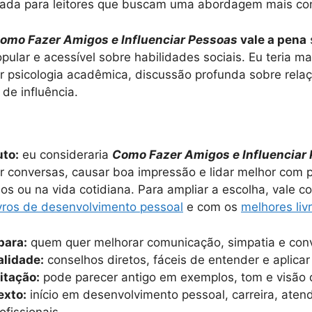
tada para leitores que buscam uma abordagem mais c
omo Fazer Amigos e Influenciar Pessoas
vale a pena
opular e acessível sobre habilidades sociais. Eu teria ma
ar psicologia acadêmica, discussão profunda sobre rela
 de influência.
uto:
eu consideraria
Como Fazer Amigos e Influenciar
 conversas, causar boa impressão e lidar melhor com 
dos ou na vida cotidiana. Para ampliar a escolha, vale
ivros de desenvolvimento pessoal
e com os
melhores liv
para:
quem quer melhorar comunicação, simpatia e conv
alidade:
conselhos diretos, fáceis de entender e aplic
mitação:
pode parecer antigo em exemplos, tom e visão
exto:
início em desenvolvimento pessoal, carreira, aten
ofissionais.