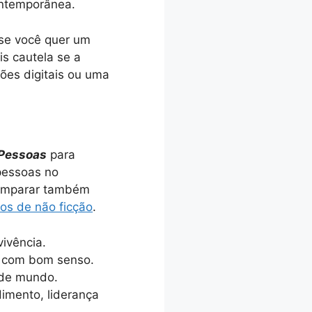
ontemporânea.
se você quer um
is cautela se a
ções digitais ou uma
 Pessoas
para
pessoas no
 comparar também
ros de não ficção
.
ivência.
ar com bom senso.
 de mundo.
dimento, liderança