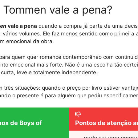
f Tommen vale a pena?
men
vale a pena
quando a compra já parte de uma decis
r vários volumes. Ele faz menos sentido como primeira
om emocional da obra.
a para quem quer romance contemporâneo com continui
to emocional mais forte. Não é uma escolha tão certe
curta, leve e totalmente independente.
 três situações: quando o preço por livro estiver vanta
ndo o presente é para alguém que pediu especificament
box de Boys of
Pontos de atenção a
pode ser uma compra