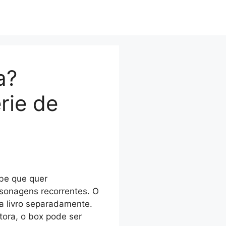
a?
rie de
abe que quer
sonagens recorrentes. O
da livro separadamente.
utora, o box pode ser