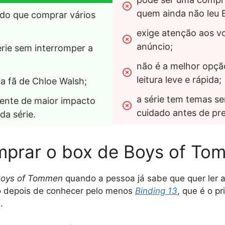
quem ainda não leu B
do que comprar vários 
exige atenção aos vo
anúncio;
série sem interromper a 
não é a melhor opçã
leitura leve e rápida;
a fã de Chloe Walsh;
a série tem temas sen
ente de maior impacto 
cuidado antes de pre
da série.
prar o box de Boys of To
oys of Tommen
quando a pessoa já sabe que quer ler a
o depois de conhecer pelo menos
Binding 13
, que é o p
.