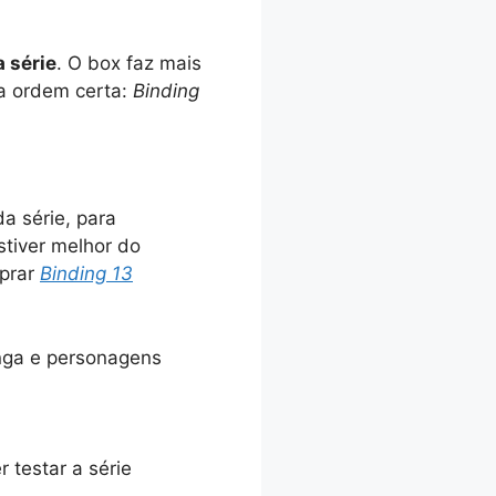
 série
. O box faz mais
na ordem certa:
Binding
a série, para
stiver melhor do
mprar
Binding 13
nga e personagens
r testar a série