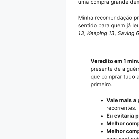
uma compra grande dem
Minha recomendação pr
sentido para quem já leu
13
,
Keeping 13
,
Saving 
Veredito em 1 min
presente de alguém
que comprar tudo a
primeiro.
Vale mais a 
recorrentes.
Eu evitaria p
Melhor compr
Melhor comp
com continu