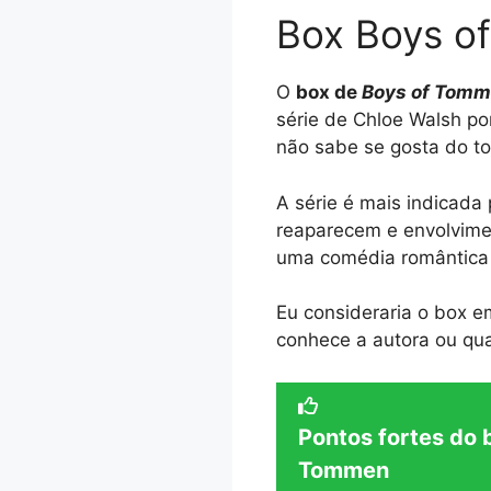
Box Boys o
O
box de
Boys of Tom
série de Chloe Walsh po
não sabe se gosta do t
A série é mais indicad
reaparecem e envolvimen
uma comédia romântica 
Eu consideraria o box em
conhece a autora ou qua
Pontos fortes do 
Tommen