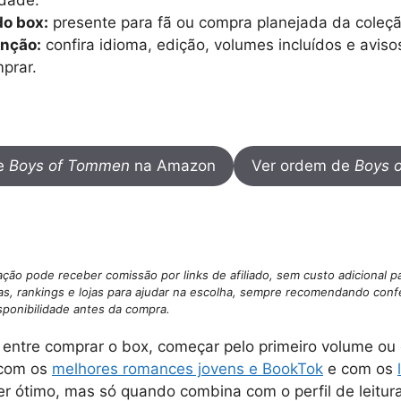
do box:
presente para fã ou compra planejada da coleçã
enção:
confira idioma, edição, volumes incluídos e avis
prar.
de
Boys of Tommen
na Amazon
Ver ordem de
Boys 
ção pode receber comissão por links de afiliado, sem custo adicional p
as, rankings e lojas para ajudar na escolha, sempre recomendando confer
sponibilidade antes da compra.
entre comprar o box, começar pelo primeiro volume ou 
 com os
melhores romances jovens e BookTok
e com os
er ótimo, mas só quando combina com o perfil de leitur