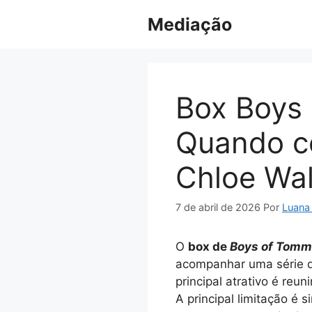
Pular
Mediação
para
o
conteúdo
Box Boys
Quando c
Chloe Wa
7 de abril de 2026
Por
Luana
O
box de
Boys of Tom
acompanhar uma série d
principal atrativo é re
A principal limitação é 