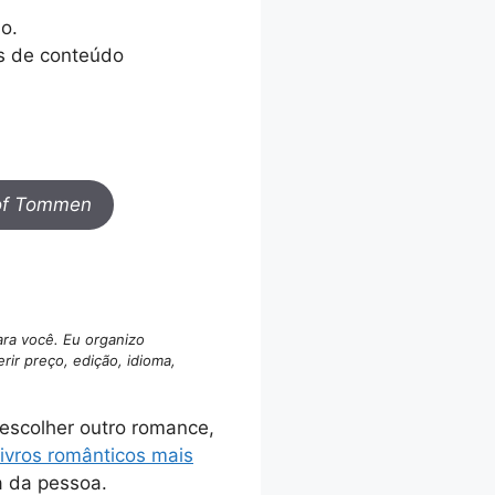
o.
os de conteúdo
of Tommen
ara você. Eu organizo
ir preço, edição, idioma,
escolher outro romance,
livros românticos mais
a da pessoa.