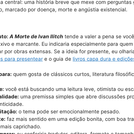
eia central: uma história breve que mexe com perguntas 
o, marcado por doença, morte e angústia existencial.
uto:
A Morte de Ivan Ilitch
tende a valer a pena se voc
lexivo e marcante. Eu indicaria especialmente para que
r por obras extensas. Se a ideia for presente, eu olhar
os para presentear
e o guia de
livros capa dura e ediçõe
para:
quem gosta de clássicos curtos, literatura filosófic
e:
você está buscando uma leitura leve, otimista ou esc
alidade:
uma premissa simples que abre discussões pro
nticidade.
mitação:
o tema pode ser emocionalmente pesado.
te:
faz mais sentido em uma edição bonita, com boa tr
mais caprichado.
mprar:
eu conferiria tradutor, editora, formato e taman