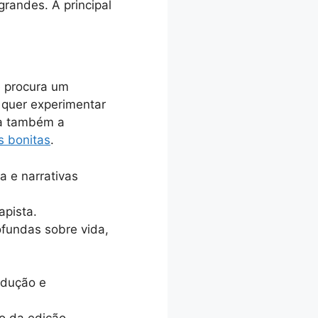
grandes. A principal
ê procura um
m quer experimentar
ia também a
s bonitas
.
a e narrativas
apista.
fundas sobre vida,
adução e
ho da edição.