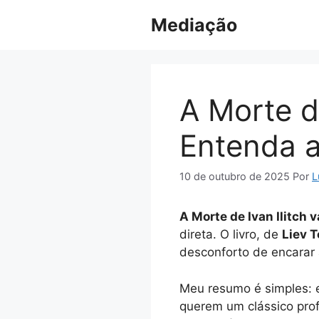
Pular
Mediação
para
o
conteúdo
A Morte de
Entenda 
10 de outubro de 2025
Por
L
A Morte de Ivan Ilitch 
direta. O livro, de
Liev T
desconforto de encarar 
Meu resumo é simples: 
querem um clássico pro