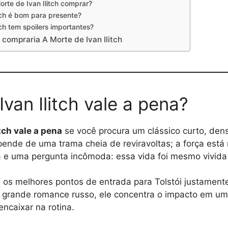
rte de Ivan Ilitch comprar?
tch é bom para presente?
tch tem spoilers importantes?
compraria A Morte de Ivan Ilitch
van Ilitch vale a pena?
tch vale a pena
se você procura um clássico curto, den
pende de uma trama cheia de reviravoltas; a força está
a e uma pergunta incômoda: essa vida foi mesmo vivid
re os melhores pontos de entrada para Tolstói justament
m grande romance russo, ele concentra o impacto em um
encaixar na rotina.