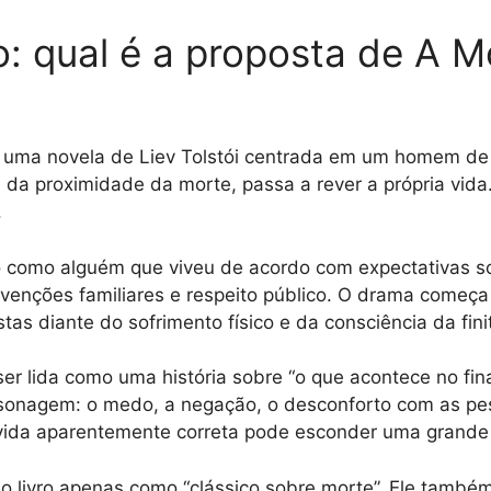
ro: qual é a proposta de A M
 uma novela de Liev Tolstói centrada em um homem de c
 da proximidade da morte, passa a rever a própria vida
.
do como alguém que viveu de acordo com expectativas soc
nvenções familiares e respeito público. O drama começ
tas diante do sofrimento físico e da consciência da fini
ser lida como uma história sobre “o que acontece no fina
rsonagem: o medo, a negação, o desconforto com as pe
ida aparentemente correta pode esconder uma grande 
a o livro apenas como “clássico sobre morte”. Ele também