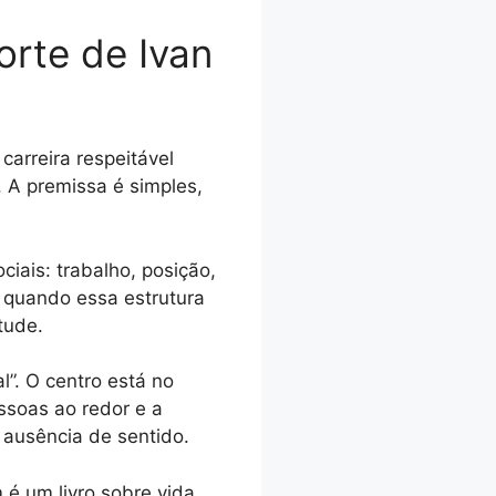
orte de Ivan
arreira respeitável
. A premissa é simples,
iais: trabalho, posição,
a quando essa estrutura
tude.
l”. O centro está no
ssoas ao redor e a
ausência de sentido.
 é um livro sobre vida