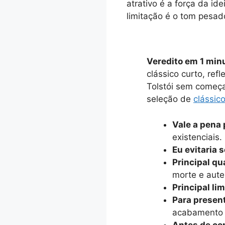
atrativo é a força da id
limitação é o tom pesad
Veredito em 1 min
clássico curto, ref
Tolstói sem começa
seleção de
clássic
Vale a pena 
existenciais.
Eu evitaria s
Principal qu
morte e aute
Principal li
Para presen
acabamento 
Antes de co