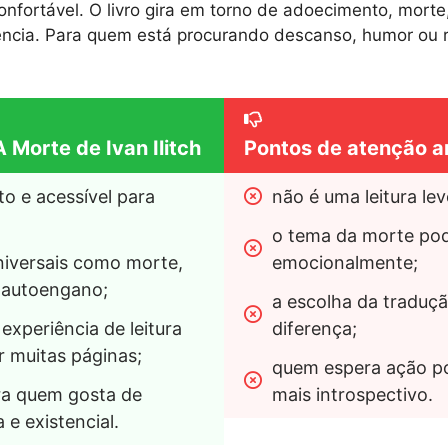
onfortável. O livro gira em torno de adoecimento, morte
tência. Para quem está procurando descanso, humor ou 
 Morte de Ivan Ilitch
Pontos de atenção a
o e acessível para 
não é uma leitura lev
o tema da morte pod
niversais como morte, 
emocionalmente;
e autoengano;
a escolha da traduçã
xperiência de leitura 
diferença;
r muitas páginas;
quem espera ação po
a quem gosta de 
mais introspectivo.
a e existencial.