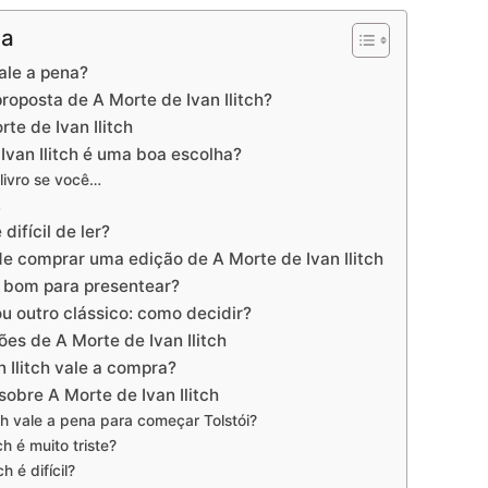
na
vale a pena?
 proposta de A Morte de Ivan Ilitch?
te de Ivan Ilitch
Ivan Ilitch é uma boa escolha?
 livro se você…
…
 difícil de ler?
e comprar uma edição de A Morte de Ivan Ilitch
 é bom para presentear?
ou outro clássico: como decidir?
ões de A Morte de Ivan Ilitch
n Ilitch vale a compra?
obre A Morte de Ivan Ilitch
ch vale a pena para começar Tolstói?
ch é muito triste?
h é difícil?