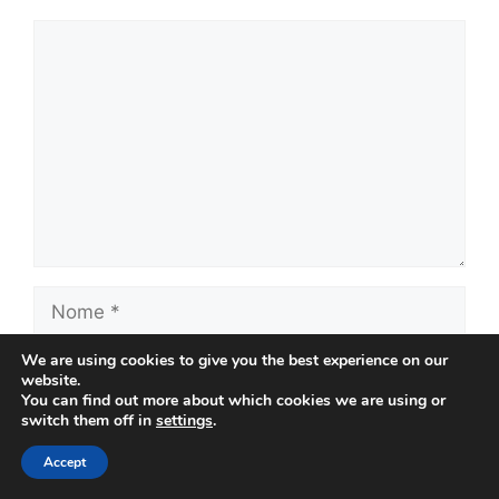
Comentário
Nome
We are using cookies to give you the best experience on our
E-
website.
mail
You can find out more about which cookies we are using or
switch them off in
settings
.
Site
Accept
Salvar meus dados neste navegador para a