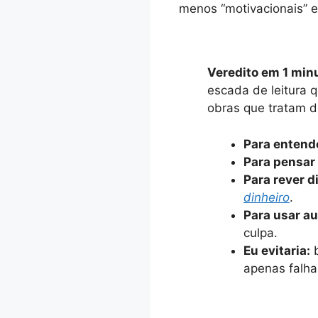
menos “motivacionais” e
Veredito em 1 min
escada de leitura 
obras que tratam d
Para entend
Para pensar
Para rever 
dinheiro
.
Para usar a
culpa.
Eu evitaria:
b
apenas falha