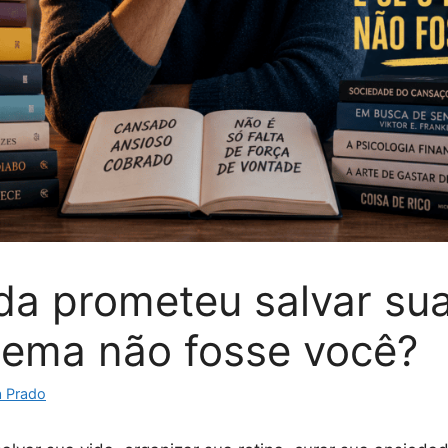
da prometeu salvar sua
lema não fosse você?
a Prado