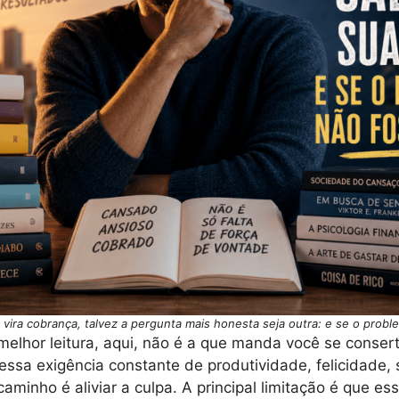
vira cobrança, talvez a pergunta mais honesta seja outra: e se o prob
melhor leitura, aqui, não é a que manda você se consert
ssa exigência constante de produtividade, felicidade, 
 caminho é aliviar a culpa. A principal limitação é que es