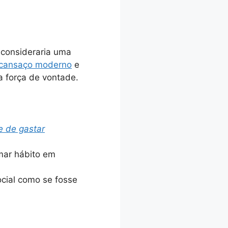
consideraria uma
e cansaço moderno
e
a força de vontade.
e de gastar
mar hábito em
ocial como se fosse