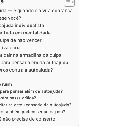
na
uda — e quando ela vira cobrança
osse você?
oajuda individualista
ar tudo em mentalidade
culpa de não vencer
tivacional
 cair na armadilha da culpa
 para pensar além da autoajuda
vros contra a autoajuda?
 ruim?
 para pensar além da autoajuda?
ntra nessa crítica?
evitar se estou cansado de autoajuda?
eiro também podem ser autoajuda?
ê não precise de conserto