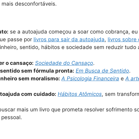
 mais desconfortáveis.
uto:
se a autoajuda começou a soar como cobrança, eu 
que passe por
livros para sair da autoajuda
,
livros sobr
inheiro, sentido, hábitos e sociedade sem reduzir tudo 
er o cansaço:
Sociedade do Cansaço
.
 sentido sem fórmula pronta:
Em Busca de Sentido
.
dinheiro sem moralismo:
A Psicologia Financeira
e
A art
utoajuda com cuidado:
Hábitos Atômicos
, sem transfor
uscar mais um livro que prometa resolver sofrimento s
 pessoal.