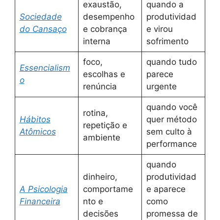
exaustão,
quando a
Sociedade
desempenho
produtividad
do Cansaço
e cobrança
e virou
interna
sofrimento
foco,
quando tudo
Essencialism
escolhas e
parece
o
renúncia
urgente
quando você
rotina,
Hábitos
quer método
repetição e
Atômicos
sem culto à
ambiente
performance
quando
dinheiro,
produtividad
A Psicologia
comportame
e aparece
Financeira
nto e
como
decisões
promessa de