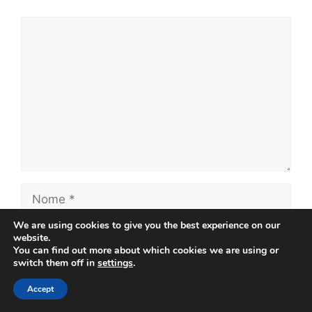
Comentário
Nome
We are using cookies to give you the best experience on our
E-
website.
mail
You can find out more about which cookies we are using or
switch them off in
settings
.
Site
Accept
Salvar meus dados neste navegador para a