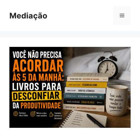
Pular
para
Mediação
Menu
o
conteúdo