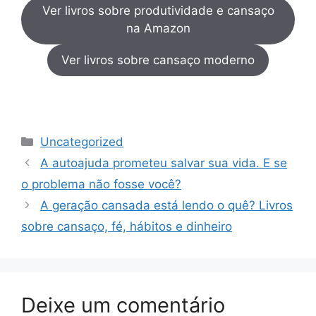
Ver livros sobre produtividade e cansaço
na Amazon
Ver livros sobre cansaço moderno
Categorias
Uncategorized
A autoajuda prometeu salvar sua vida. E se
o problema não fosse você?
A geração cansada está lendo o quê? Livros
sobre cansaço, fé, hábitos e dinheiro
Deixe um comentário