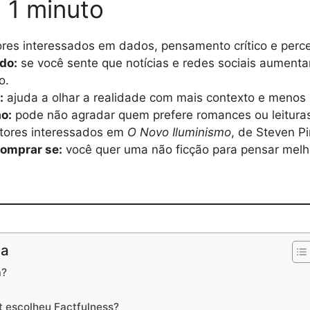
 1 minuto
ores interessados em dados, pensamento crítico e per
do:
se você sente que notícias e redes sociais aument
o.
:
ajuda a olhar a realidade com mais contexto e menos 
ão:
pode não agradar quem prefere romances ou leitura
itores interessados em
O Novo Iluminismo
, de Steven Pi
comprar se:
você quer uma não ficção para pensar melh
na
a?
 escolheu Factfulness?