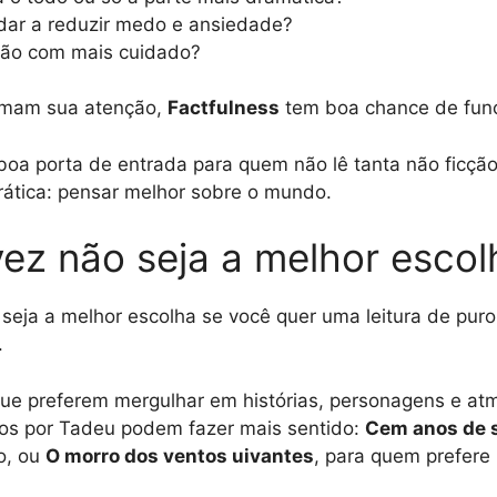
ar a reduzir medo e ansiedade?
ião com mais cuidado?
amam sua atenção,
Factfulness
tem boa chance de func
a porta de entrada para quem não lê tanta não ficção
rática: pensar melhor sobre o mundo.
ez não seja a melhor escol
seja a melhor escolha se você quer uma leitura de pur
.
s que preferem mergulhar em histórias, personagens e at
idos por Tadeu podem fazer mais sentido:
Cem anos de 
io, ou
O morro dos ventos uivantes
, para quem prefere