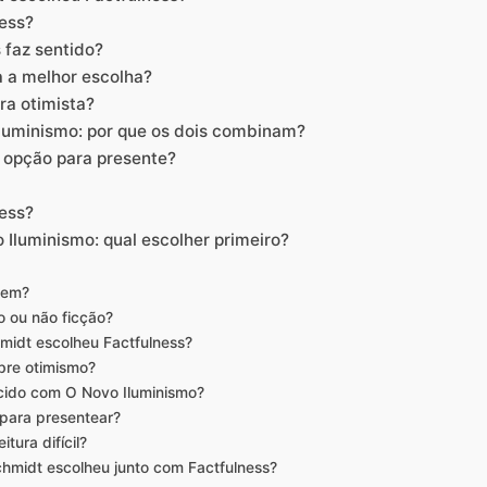
ness?
 faz sentido?
a a melhor escolha?
ra otimista?
Iluminismo: por que os dois combinam?
 opção para presente?
ess?
 Iluminismo: qual escolher primeiro?
uem?
o ou não ficção?
midt escolheu Factfulness?
obre otimismo?
ecido com O Novo Iluminismo?
para presentear?
itura difícil?
chmidt escolheu junto com Factfulness?