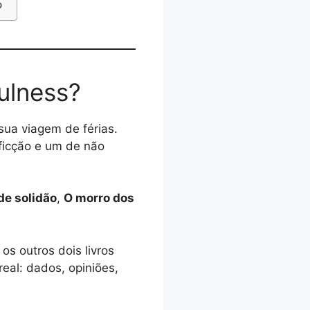
o
ulness?
sua viagem de férias.
 ficção e um de não
e solidão
,
O morro dos
s outros dois livros
eal: dados, opiniões,