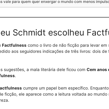
ss vale para quem quer enxergar o mundo com menos impuls
eu Schmidt escolheu Factf
u
Factfulness
como o livro de não ficção para levar em 
edido aos seguidores indicações de três livros: dois de
s sugestões, a mala literária dele ficou com
Cem anos d
fulness
.
actfulness
cumpre um papel bem específico. Enquanto o
e ficção, ele aparece como a leitura voltada ao mundo r
reza.