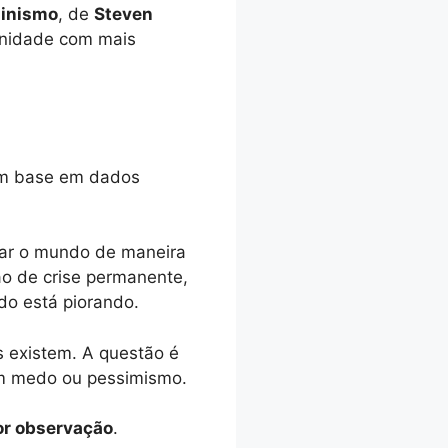
minismo
, de
Steven
anidade com mais
com base em dados
gar o mundo de maneira
ão de crise permanente,
do está piorando.
s existem. A questão é
em medo ou pessimismo.
or observação
.