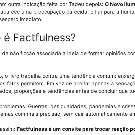
m outra indicação feita por Tadeu depois:
O Novo Ilu
, aparece uma preocupação parecida: olhar para a hum
sespero imediato.
 é Factfulness?
 de não ficção associada à ideia de formar opiniões 
o, o livro trabalha contra uma tendência comum: enxer
os fatos permitem. Em vez de aceitar apenas a sensaç
ados, proporções e tendências antes de concluir que tu
r problemas. Guerras, desigualdades, pandemias e crise
s temas com mais precisão, sem cair automaticamente 
 assim:
Factfulness é um convite para trocar reação p