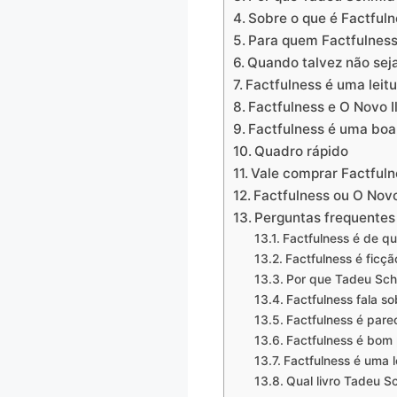
Sobre o que é Factful
Para quem Factfulness
Quando talvez não sej
Factfulness é uma leitu
Factfulness e O Novo 
Factfulness é uma boa
Quadro rápido
Vale comprar Factfuln
Factfulness ou O Novo
Perguntas frequentes
Factfulness é de q
Factfulness é ficçã
Por que Tadeu Sch
Factfulness fala s
Factfulness é par
Factfulness é bom 
Factfulness é uma le
Qual livro Tadeu S