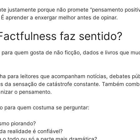
nte justamente porque não promete “pensamento positivo”
 É aprender a enxergar melhor antes de opinar.
actfulness faz sentido?
 para quem gosta de não ficção, dados e livros que m
a para leitores que acompanham notícias, debates públ
s da sensação de catástrofe constante. Também comb
anizar o pensamento.
vro para quem costuma se perguntar:
smo piorando?
a realidade é confiável?
ra o todo ou só a parte mais dramática?