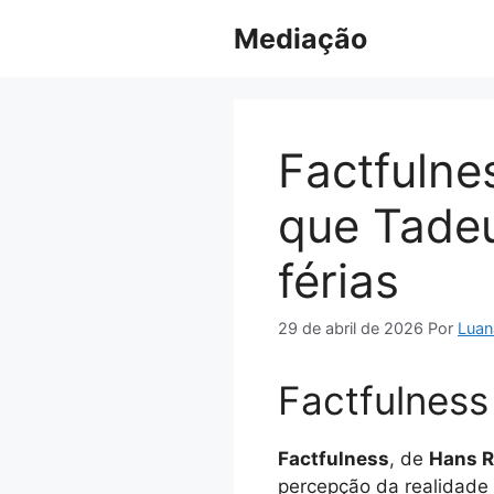
Pular
Mediação
para
o
conteúdo
Factfulne
que Tadeu
férias
29 de abril de 2026
Por
Luan
Factfulness
Factfulness
, de
Hans R
percepção da realidade 